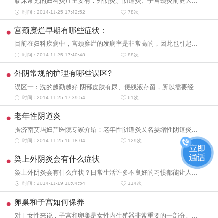
临床常见的妇科炎症主要有：外阴炎、阴道炎、子宫颈炎前庭大...
时间：2014-11-25 17:42:52
78
次
宫颈糜烂早期有哪些症状：
目前在妇科疾病中，宫颈糜烂的发病率是非常高的，因此也引起...
时间：2014-11-25 17:40:48
88
次
外阴常规的护理有哪些误区?
误区一：洗的越勤越好 阴部皮肤有尿、便残液存留，所以需要经...
时间：2014-11-25 17:39:54
61
次
老年性阴道炎
据济南艾玛妇产医院专家介绍：老年性阴道炎又名萎缩性阴道炎...
时间：2014-11-25 16:18:04
129
次
染上外阴炎会有什么症状
染上外阴炎会有什么症状？日常生活许多不良好的习惯都能让人...
时间：2014-11-19 10:04:54
114
次
卵巢和子宫如何保养
对于女性来说，子宫和卵巢是女性内生殖器非常重要的一部分。...