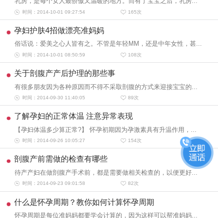
乳房，是每个女人最骄傲又温暖的地方。而有了宝宝之后，乳房...
时间：2014-10-01 09:27:54
165
次
孕妇护肤4招做漂亮准妈妈
俗话说：爱美之心人皆有之。不管是年轻MM，还是中年女性，甚...
时间：2014-10-01 08:50:59
108
次
关于剖腹产产后护理的那些事
有很多朋友因为各种原因而不得不采取剖腹的方式来迎接宝宝的...
时间：2014-09-30 11:40:05
89
次
了解孕妇的正常体温 注意异常表现
【孕妇体温多少算正常?】 怀孕初期因为孕激素具有升温作用，...
时间：2014-09-26 10:05:27
154
次
剖腹产前需做的检查有哪些
待产产妇在做剖腹产手术前，都是需要做相关检查的，以便更好...
时间：2014-09-23 09:01:58
82
次
什么是怀孕周期？教你如何计算怀孕周期
怀孕周期是每位准妈妈都要学会计算的，因为这样可以帮准妈妈...