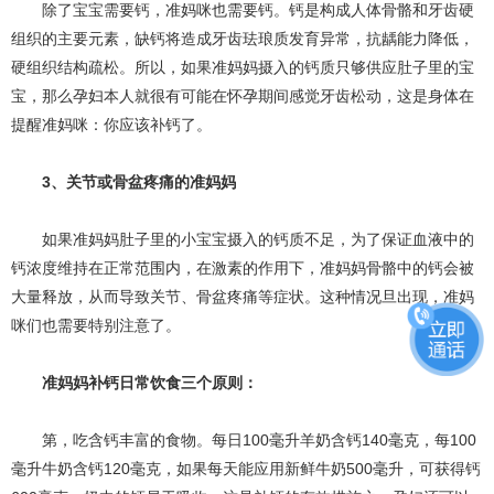
除了宝宝需要钙，准妈咪也需要钙。钙是构成人体骨骼和牙齿硬
组织的主要元素，缺钙将造成牙齿珐琅质发育异常，抗龋能力降低，
硬组织结构疏松。所以，如果准妈妈摄入的钙质只够供应肚子里的宝
宝，那么孕妇本人就很有可能在怀孕期间感觉牙齿松动，这是身体在
提醒准妈咪：你应该补钙了。
3、关节或骨盆疼痛的准妈妈
如果准妈妈肚子里的小宝宝摄入的钙质不足，为了保证血液中的
钙浓度维持在正常范围内，在激素的作用下，准妈妈骨骼中的钙会被
大量释放，从而导致关节、骨盆疼痛等症状。这种情况旦出现，准妈
咪们也需要特别注意了。
准妈妈补钙日常饮食三个原则：
第，吃含钙丰富的食物。每日100毫升羊奶含钙140毫克，每100
毫升牛奶含钙120毫克，如果每天能应用新鲜牛奶500毫升，可获得钙