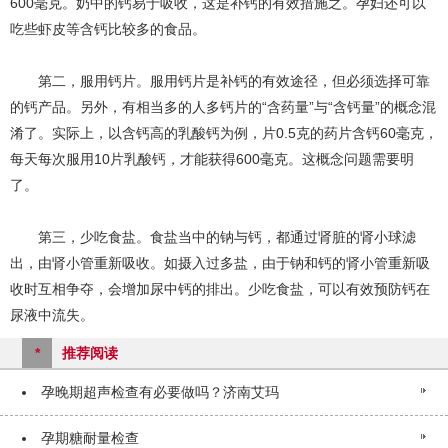
600毫克。奶中的钙易于吸收，这是补钙的有效措施之。孕妇还可以
吃些虾皮等含钙比较多的食品。
第二，服用钙片。服用钙片是补钙的有效途径，但必须选择可靠
的钙产品。另外，有相当多的人多钙片的“含药量”与“含钙量”的概念混
淆了。实际上，以含钙高的乳酸钙为例，片0.5克的药片含钙60毫克，
每天每次服用10片乳酸钙，才能获得600毫克。这概念问题需要明
了。
第三，少吃食盐。食盐当中的钠与钙，都通过肾脏的肾小球滤
出，由肾小管重新吸收。如摄入过多盐，由于钠和钙的肾小管重新吸
收时互相争夺，会增加尿中钙的排出。少吃食盐，可以有效预防钙在
尿液中流失。
*
推荐阅读
孕晚期超声检查有必要做吗？济南艾玛
孕期糖耐量检查