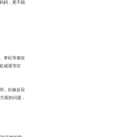
妈妈，更不能
、脊柱等都在
欲减退等症
明，妊娠反应
力方面的问题，