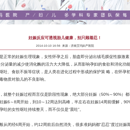
妊娠反应可透视胎儿健康，别只顾着忍！
2014-10-10 16:56 来源：济南艾玛妇产医院
正常的妊娠生理现象，女性怀孕之后，胎盘即分泌出绒毛膜促性腺激素
酸分泌量的减少使消化酶的活力大大降低，从而影响孕妇的食欲和消化功
呕吐、食欲不振等症状，是人类在进化过程中形成的保护策 略，在怀孕
毒物质对胎儿的不良影响。
整个妊娠过程而言仅是阶段性现象，绝大部分妊娠（50%～90%）都
妊娠6～8周开始，到10～12周达到高峰，半左右在妊娠14周前缓解，90
%孕吐的女性呕吐持续整天，而不仅仅是“晨吐”。
闭经6周开始，约12周前后自然消失，很多准妈妈都“忍忍”度过妊娠