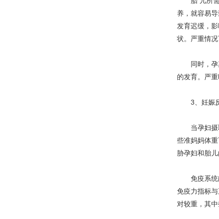
胎 儿所需
养，就容易导
发育迟缓，影
状。严重情况
同时，孕期
的发育。严重
3、妊娠反
当孕妇摄取
些准妈妈体重
胁孕妇和胎儿
免疫系统能
免疫力指标与
对较重，其中