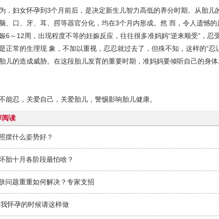
，妇女怀孕到3个月前后，是决定新生儿智力高低的养分时期。从胎儿
脑、口、牙、耳、腭等器官分化，均在3个月内形成。然 而，令人遗憾的
娠6～12周，出现程度不等的妊娠反应，往往很多准妈妈“逆来顺受”，忍
是正常的生理现 象，不加以重视，忍忍就过去了，但殊不知，这样的“忍
胎儿的造成威胁。在这段胎儿发育的重要时期，准妈妈要倾听自己的身体
能忍，关爱自己，关爱胎儿，警惕影响胎儿健康。
荐阅读
照摆什么姿势好？
怀胎十月各阶段最怕啥？
肤问题重重如何解决？专家支招
 我怀孕的时候请这样做