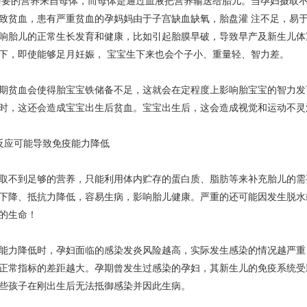
要的营养来自母体，而母体是通过血液把营养输送给胎儿。当孕妇摄取不
致贫血，患有严重贫血的孕妈妈由于子宫缺血缺氧，胎盘灌 注不足，易
响胎儿的正常生长发育和健康，比如引起胎膜早破，导致早产及新生儿体
下，即使能够足月妊娠， 宝宝生下来也会个子小、重量轻、智力差。
贫血会使得胎宝宝铁储备不足，这就会在定程度上影响胎宝宝的智力发
时，这还会造成宝宝出生后贫血。宝宝出生后，这会造成视觉和运动不灵
应可能导致免疫能力降低
不到足够的营养，只能利用体内贮存的蛋白质、脂肪等来补充胎儿的需
下降、抵抗力降低，容易生病，影响胎儿健康。严重的还可能因发生脱水
的生命！
力降低时，孕妇面临的感染发炎风险越高，实际发生感染的情况越严重
正常指标的差距越大。孕期曾发生过感染的孕妇，其新生儿的免疫系统受
些孩子在刚出生后无法抵御感染并因此生病。