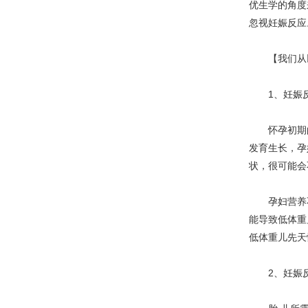
优生学的角度
忽视妊娠反应
【我们从以
1、妊娠反
怀孕初期的
发育生长，孕
状，很可能会
孕妇营养不
能导致低体重
低体重儿先天
2、妊娠反