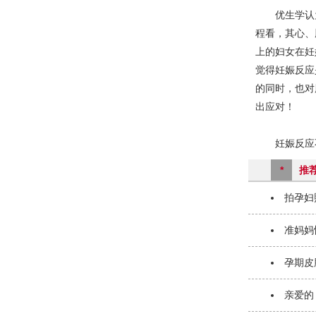
优生学认为
程看，其心、
上的妇女在妊
觉得妊娠反应
的同时，也对
出应对！
妊娠反应不
*
推
拍孕妇
准妈妈
孕期皮
亲爱的