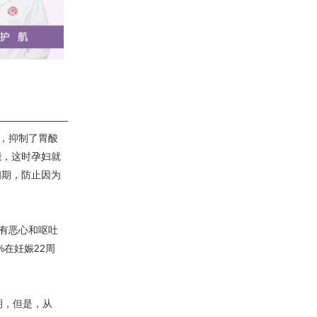
，抑制了胃酸
能，这时孕妇就
初期，防止因为
有恶心和呕吐
%在妊娠22周
期，但是，从